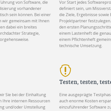
nführung von Software, die
Vor Start jedes Softwarepr
alisierung vorhandener
definiert sein, um Missver
tisch sein können. Bei einer
die Ziele, Ergebnisse sowi
en wir gemeinsam mit Ihnen
Projektpartner festzulegen.
en dabei ein breites
den ersten Planungsschritt
rchdachter Strategie,
einem Lastenheft die gena
Vorgehensweise.
einem Pflichtenheft gemein
technische Umsetzung.
Testen, testen, tes
r Sie bei der Einhaltung
Eine ausgeprägte Testphase
n Ihre internen Ressourcen
auch enorme Kosten erspar
ng und/oder Umstellung
einzuführender Software zu