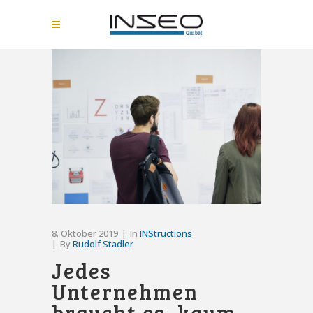
8. Oktober 2019
In
INStructions
By
Rudolf Stadler
Jedes
Unternehmen
braucht es, kaum