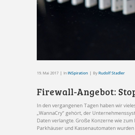
19. Mai 2017
In
INSpiration
By
Rudolf Stadler
Firewall-Angebot: Sto
In den vergangenen Tagen haben wir vieles
„WannaCry“ gehört, der Unternehmenssyst
Daten verlangte. Große Konzerne wie zum B
Parkhäuser und Kassenautomaten wurden infi