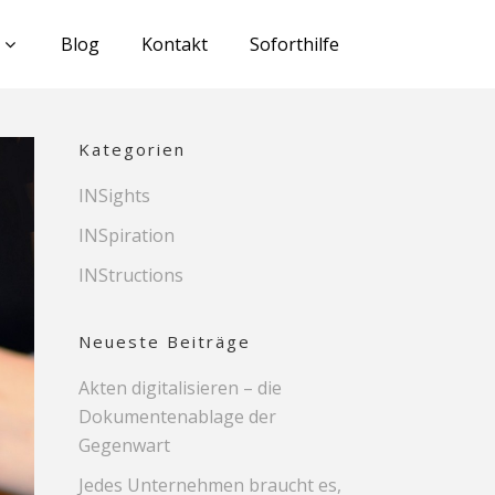
Blog
Kontakt
Soforthilfe
Kategorien
INSights
INSpiration
INStructions
Neueste Beiträge
Akten digitalisieren – die
Dokumentenablage der
Gegenwart
Jedes Unternehmen braucht es,