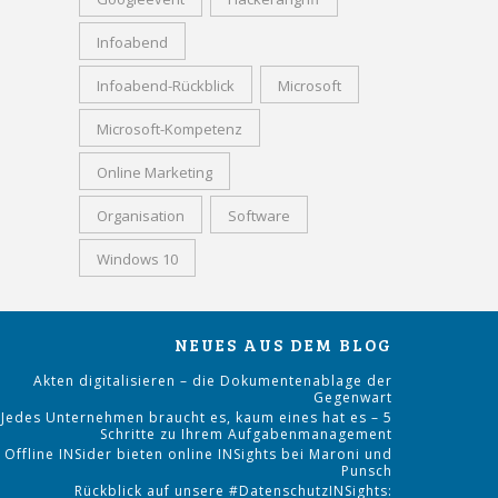
Infoabend
Infoabend-Rückblick
Microsoft
Microsoft-Kompetenz
Online Marketing
Organisation
Software
Windows 10
NEUES AUS DEM BLOG
Akten digitalisieren – die Dokumentenablage der
Gegenwart
Jedes Unternehmen braucht es, kaum eines hat es – 5
Schritte zu Ihrem Aufgabenmanagement
Offline INSider bieten online INSights bei Maroni und
Punsch
Rückblick auf unsere #DatenschutzINSights: