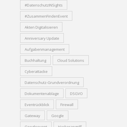
#DatenschutzINSights
#ZusammenFindenEvent
Akten Digitalisieren
Anniversary Update
Aufgabenmanagement
Buchhaltung
Cloud Solutions
Cyberattacke
Datenschutz-Grundverordnung
Dokumentenablage
DSGVO
Eventrückblick
Firewall
Gateway
Google
Googleevent
Hackerangriff