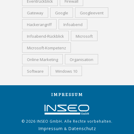
Eventrückblick
Firewall
Gateway
Google
Googleevent
Hackerangriff
Infoabend
Infoabend-Rückblick
Microsoft
Microsoft-Kompetenz
Online Marketing
Organisation
Software
Windows 10
IMPRESSUM
© 2026 INSEO GmbH. Alle Rechte vorbehalten.
Impressum
Datenschutz
&