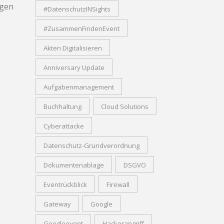
igen
#DatenschutzINSights
#ZusammenFindenEvent
Akten Digitalisieren
Anniversary Update
Aufgabenmanagement
Buchhaltung
Cloud Solutions
Cyberattacke
Datenschutz-Grundverordnung
Dokumentenablage
DSGVO
Eventrückblick
Firewall
Gateway
Google
Googleevent
Hackerangriff