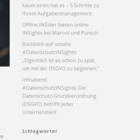
kaum eines hat es – 5 Schritte zu
Ihrem Aufgabenmanagement
Offline INSider bieten online
INSights bei Maroni und Punsch
Rückblick auf unsere
#DatenschutzINSights:
„Eigentlich ist es schon zu spät,
um mit der DSGVO zu beginnen.“
Infoabend
#DatenschutzINSights: Die
Datenschutz-Grundverordnung
(DSGVO) betrifft jedes
Unternehmen!
Schlagwörter
te