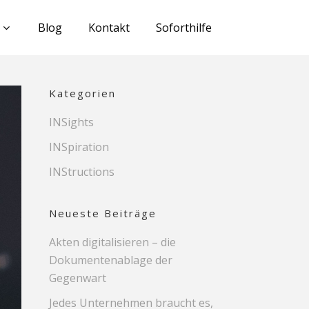
Blog
Kontakt
Soforthilfe
Kategorien
INSights
INSpiration
INStructions
Neueste Beiträge
Akten digitalisieren – die
Dokumentenablage der
Gegenwart
Jedes Unternehmen braucht es,