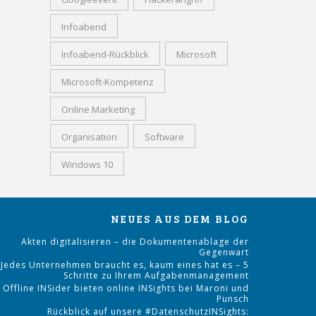
Infoabend
Infoabend-Rückblick
Microsoft
Microsoft-Kompetenz
Online Marketing
Organisation
Software
Windows 10
NEUES AUS DEM BLOG
Akten digitalisieren – die Dokumentenablage der
Gegenwart
Jedes Unternehmen braucht es, kaum eines hat es – 5
Schritte zu Ihrem Aufgabenmanagement
Offline INSider bieten online INSights bei Maroni und
Punsch
Rückblick auf unsere #DatenschutzINSights: